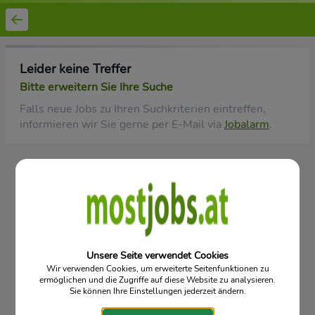
Leider keine Treffer
Bitte erweitern Sie Ihre Suche
Falls neue Jobs zu Ihren Suchkriterien eintreffen,
informieren wir Sie gerne per E-Mail via
Jobalarm
.
Vorgartenstraße 12/5/6, 3340 Waidhofen an der Ybbs
Mostjobs - niederösterreichischer Online Stellenmarkt für Ihre
Karriere
Datenschutz
Kontakt
Impressum
© 2026
Unsere Seite verwendet Cookies
Wir verwenden Cookies, um erweiterte Seitenfunktionen zu
ermöglichen und die Zugriffe auf diese Website zu analysieren.
Sie können Ihre Einstellungen jederzeit ändern.