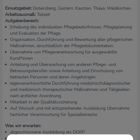
Einsatzgebiet:
Dobersberg, Gastern, Kautzen, Thaya, Waldkirchen
Arbeitsausmaß:
Teilzeit
Aufgabenbereich:
Erhebung des individuellen Pflegebedürfnisses, Pflegeplanung
und Evaluation der Pflege
Organisation, Durchführung und Bewertung aller pflegerischen
Maßnahmen, einschließlich der Pflegedokumentation
Übernahme von Pflegeverantwortung für ausgewählte
Kund*innen
Anleitung und Überwachung von anderen Pflege- und
Betreuungsberufen sowie Anleitung und Einschulung von
betreuten Personen und deren Angehörigen
eigenverantwortliche Durchführung medizinischdiagnostischer
und medizinisch-therapeutischer Maßnahmen und Tätigkeiten
nach ärztlicher Anordnung
Mitarbeit in der Qualitätssicherung
Auf Wunsch und mit entsprechender Ausbildung Übernahme
fachlicher Verantwortung für Spezialbereiche
Was wir erwarten:
abgeschlossene Ausbildung als DGKP
Kenntnisse über Pflegeprozess und Pflegeplanung