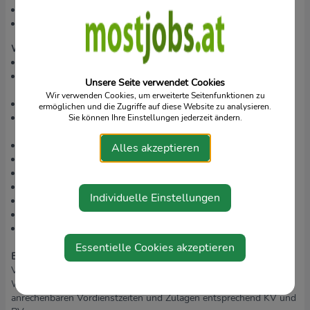
Führerschein B
Eintragung im Gesundheitsberuferegister
Was wir bieten:
selbstständiger Aufgaben- und Verantwortungsbereich
abwechslungsreiche Tätigkeit in der Umgebung Ihres
Unsere Seite verwendet Cookies
Wohnortes
Wir verwenden Cookies, um erweiterte Seitenfunktionen zu
flexible, familienfreundliche Arbeitszeit (Teilzeit)
ermöglichen und die Zugriffe auf diese Website zu analysieren.
Teamarbeit und Unterstützung in einem multiprofessionellen
Sie können Ihre Einstellungen jederzeit ändern.
Team
Dienstauto oder Kilometergeld
Alles akzeptieren
umfangreiches Weiterbildungsangebot
Möglichkeit von Fach- und Führungskarrieren
Regelmäßiges (Team-/Einzel-) Coaching und Intervision
Individuelle Einstellungen
2 Tage zus. Urlaub ab 2. Dienstjahr
3 zusätzliche freie Tage
Kinderzulage 14x jährlich
Essentielle Cookies akzeptieren
Entlohnung nach Caritas KV:
Mindestgehalt mit Vorerfahrung in
Verwendungsgruppe IVa, € 3.607,20 (bei 37
WoStd/IVa).Einreihung in höhere Gehaltsstufen je nach
anrechenbaren Vordienstzeiten und Zulagen entsprechend KV und