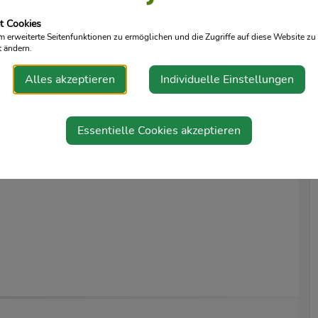
wortungsbereich
t Cookies
eich laut Pflegeplanung
erweiterte Seitenfunktionen zu ermöglichen und die Zugriffe auf diese Website zu 
 ohne Nachtdienste
t ändern.
 in der Umgebung Ihres Wohnortes
Alles akzeptieren
Individuelle Einstellungen
hkeit und Qualifikation fördern
lt in Gehaltsstufe1 - Verwendungsgruppe IVa: ca. € 3.520,-
Essentielle Cookies akzeptieren
gsgruppe je nach Ausbildung und in höhere Gehaltsstufen
entsprechend KV und BV.
ger, 0676/83 844611,
markus.lurger@caritas-stpoelten.at