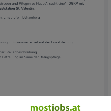
Betreuen und Pflegen zu Hause", sucht eine/n
DGKP mit
ialstation St. Valentin.
eon, Ernsthofen, Behamberg
anung in Zusammenarbeit mit der Einsatzleitung
der Stellenbeschreibung
en Betreuung im Sinne der Bezugspflege