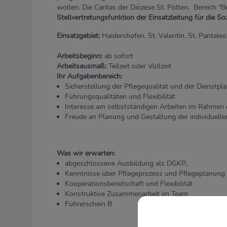
wollen. Die Caritas der Diözese St. Pölten, Bereich "
Stellvertretungsfunktion der Einsatzleitung für die Soz
Einsatzgebiet:
Haidershofen, St. Valentin, St. Pantal
Arbeitsbeginn:
ab sofort
Arbeitsausmaß:
Teilzeit oder Vollzeit
Ihr Aufgabenbereich:
Sicherstellung der Pflegequalität und der Dienstpl
Führungsqualitäten und Flexibilität
Interesse am selbstständigen Arbeiten im Rahmen 
Freude an Planung und Gestaltung der individuell
Was wir erwarten:
abgeschlossene Ausbildung als DGKP,
Kenntnisse über Pflegeprozess und Pflegeplanung
Kooperationsbereitschaft und Flexibilität
Konstruktive Zusammenarbeit im Team
Führerschein B