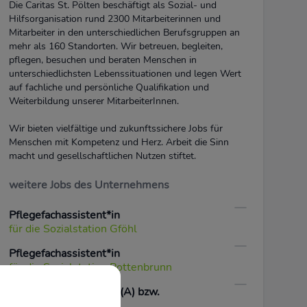
Die Caritas St. Pölten beschäftigt als Sozial- und
Hilfsorganisation rund 2300 Mitarbeiterinnen und
Mitarbeiter in den unterschiedlichen Berufsgruppen an
mehr als 160 Standorten. Wir betreuen, begleiten,
pflegen, besuchen und beraten Menschen in
unterschiedlichsten Lebenssituationen und legen Wert
auf fachliche und persönliche Qualifikation und
Weiterbildung unserer MitarbeiterInnen.
Wir bieten vielfältige und zukunftssichere Jobs für
Menschen mit Kompetenz und Herz. Arbeit die Sinn
macht und gesellschaftlichen Nutzen stiftet.
weitere Jobs des Unternehmens
Pflegefachassistent*in
für die Sozialstation Gföhl
Pflegefachassistent*in
für die Sozialstation Pottenbrunn
Fachsozialbetreuer*in (A) bzw.