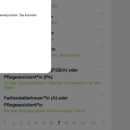
Pflegeassistent*in
für die Sozialstation Gföhl
analysieren. Sie können
DGKP Praxisanleiter*in
für die Sozialstation Spitz
Immobilienverwalter*in
in der Caritas St. Pölten
Dipl. Physiotherapeut*in
für die Region Amstetten, Neuhofen,
Hausmening
Fachsozialbetreuer*in (FSB/A) oder
Pflegeassistent*in (PA)
für die Sozialstation Ybbstal in Kematen an der
Ybbs
Fachsozialbetreuer*in (A) oder
Pflegeassistent*in
für die Sozialstation Wienerwald West
1
2
3
4
5
6
7
8
9
10
11