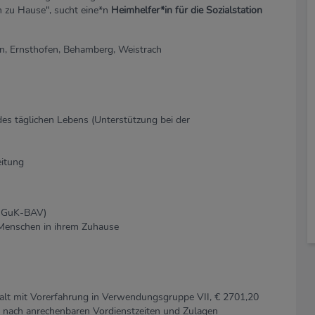
n zu Hause", sucht eine*n
Heimhelfer*in für die Sozialstation
eon, Ernsthofen, Behamberg, Weistrach
des täglichen Lebens (Unterstützung bei der
itung
. GuK-BAV)
 Menschen in ihrem Zuhause
lt mit Vorerfahrung in Verwendungsgruppe VII, € 2701,20
e nach anrechenbaren Vordienstzeiten und Zulagen