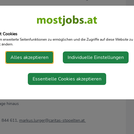
eich
t Cookies
res Wohnortes
erweiterte Seitenfunktionen zu ermöglichen und die Zugriffe auf diese Website zu 
t ändern.
ssionellen Team
 oder Kilometergeld
Alles akzeptieren
Individuelle Einstellungen
ng des Caritas Karrieremodells sowie Qualifizierung und
Essentielle Cookies akzeptieren
sion
Arbeitgeberin
tage hinaus
3 844 611,
markus.lurger@caritas-stpoelten.at