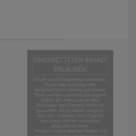
EINGEBETTETEN INHALT
ERLAUBEN
Inhalt von Drittanbieter blockiert.
Durch das Ansehen der
eingebetteten Inhalte auf dieser
Seite werden personenbezogene
Daten (IP-Adresse) an den
Betreiber des Portals/Website
gesendet. Es ist daher möglich,
dass der Anbieter Ihre Zugriffe
speichert und Ihr Verhalten
analysieren kann.
Weitere Informationen finden Sie