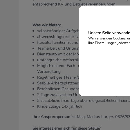
entsprechend KV und Betriebsvereinbarungen.
Was wir bieten:
selbstständiger Aufgaben- und Verantwortungsber
Unsere Seite verwende
abwechslungsreiche Tätigkeit in der Umgebung Ih
Wir verwenden Cookies, um 
flexible, familienfreundliche Arbeitszeit (Teilzeit)
Ihre Einstellungen jederzei
Teamarbeit und Unterstützung in einem multiprofe
Dienstauto (mit der Möglichkeit zur Privatnutzung)
umfangreiche Weiterbildung
Möglichkeit von Fach- und Führungskarrieren entla
Vorbereitung
Regelmäßiges (Team-/Einzel-) Coaching und Intervi
Stabile Arbeitsplatzbedingungen und zuverlässige 
Betrieblichen Gesundheitsförderung
2 Tage zusätzlichen Urlaub ab dem 2.Dienstjahr
3 zusätzliche freie Tage über die gesetzlichen Feier
Kinderzulage 14x jährlich
Ihre Ansprechperson
ist Mag. Markus Lurger, 0676/8
Sie interessieren sich für diese Stelle?