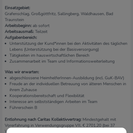
Einsatzgebiet:
Grafenschlag, Großgöttfritz, Sallingberg, Waldhausen, Bad
Traunstein
Arbeitsbeginn:
ab sofort
Arbeitsausmaß:
Teilzeit
Aufgabenbereich:
Unterstützung der Kund*innen bei den Aktivitäten des täglichen
Lebens (Unterstützung bei der Basisversorgung)
Tätigkeiten im hauswirtschaftlichen Bereich
Zusammenarbeit im Team und Informationsweiterleitung
Was wir erwarten:
abgeschlossene HeimhelferInnen-Ausbildung (incl. GuK-BAV)
Freude an der individuellen Betreuung von älteren Menschen in
ihrem Zuhause
Kooperationsbereitschaft und Flexibilität
Interesse am selbstständigen Arbeiten im Team
Führerschein B
Entlohnung nach Caritas Kollektivvertrag:
Mindestgehalt mit
Vorerfahrung in Verwendungsgruppe VII, € 2701,20 (bei 37
WoStd/).Einreihung in höhere Gehaltsstufen je nach