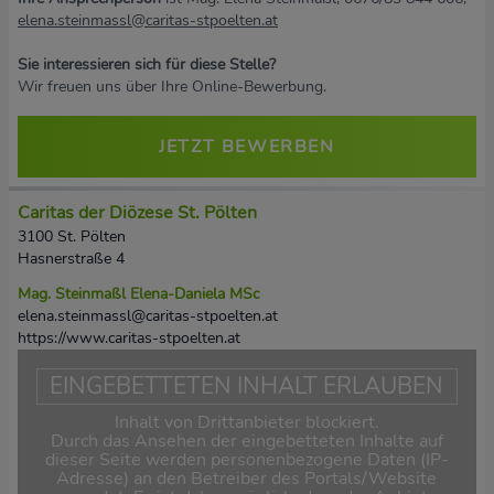
elena.steinmassl@caritas-stpoelten.at
Sie interessieren sich für diese Stelle?
Wir freuen uns über Ihre Online-Bewerbung.
JETZT BEWERBEN
Caritas der Diözese St. Pölten
3100 St. Pölten
Hasnerstraße 4
Mag. Steinmaßl Elena-Daniela MSc
elena.steinmassl@caritas-stpoelten.at
https://www.caritas-stpoelten.at
EINGEBETTETEN INHALT ERLAUBEN
Inhalt von Drittanbieter blockiert.
Durch das Ansehen der eingebetteten Inhalte auf
dieser Seite werden personenbezogene Daten (IP-
Adresse) an den Betreiber des Portals/Website