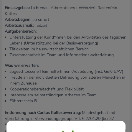
Einsatzgebiet:
Lichtenau, Albrechtsberg, Weinzierl, Rastenfeld,
Kottes
Arbeitsbeginn:
ab sofort
Arbeitsausmaß:
Teilzeit
Aufgabenbereich:
Unterstützung der Kund*innen bei den Aktivitäten des täglichen
Lebens (Unterstützung bei der Basisversorgung)
Tätigkeiten im hauswirtschaftlichen Bereich
Zusammenarbeit im Team und Informationsweiterleitung
Was wir erwarten:
abgeschlossene HeimhelferInnen-Ausbildung (incl. GuK-BAV)
Freude an der individuellen Betreuung von älteren Menschen in
ihrem Zuhause
Kooperationsbereitschaft und Flexibilität
Interesse am selbstständigen Arbeiten im Team
Führerschein B
Entlohnung nach Caritas Kollektivvertrag:
Mindestgehalt mit
Vorerfahrung in Verwendungsgruppe VII, € 2701,20 (bei 37
WoStd/).Einreihung in höhere Gehaltsstufen je nach
anrechenbaren Vordienstzeiten und Zulagen entsprechend KV und