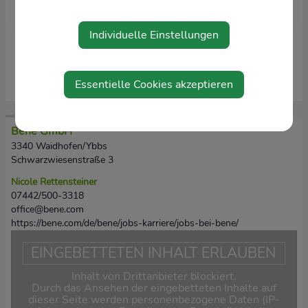
Individuelle Einstellungen
JETZT BEWERBEN
Essentielle Cookies akzeptieren
Bene GmbH
3340 Waidhofen/Ybbs
Schwarzwiesenstraße 3
Nicole Rettensteiner
07442/500-3318
office@bene.com
https://bene.com/de/bene/jobs-karriere/jobs-bei-bene/
EINGEBETTETEN INHALT ERLAUBEN
Inhalt von Drittanbieter blockiert.
Durch das Ansehen der eingebetteten Inhalte auf
dieser Seite werden personenbezogene Daten (IP-