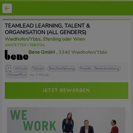
TEAMLEAD LEARNING, TALENT &
ORGANISATION (ALL GENDERS)
Waidhofen/Ybbs, Eferding oder Wien
AMSTETTEN / YBBSTAL
Bene GmbH
, 3340 Waidhofen/Ybbs
Vollzeit
Teilzeit
Berufserfahrung
Projekt-, Bereichsleitung
Homeoffice
vor 1 Monat
JETZT BEWERBEN