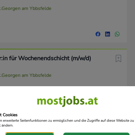
.Georgen am Ybbsfelde
r:in für Wochenendschicht (m/w/d)
.Georgen am Ybbsfelde
t Cookies
erweiterte Seitenfunktionen zu ermöglichen und die Zugriffe auf diese Website zu 
ertretung (m/w/d)
t ändern.