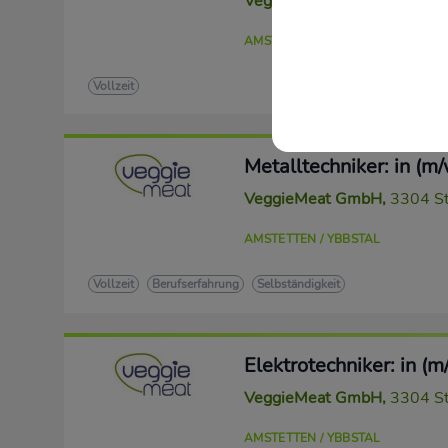
VeggieMeat GmbH
,
3304 St
AMSTETTEN / YBBSTAL
Vollzeit
Metalltechniker: in (m/
VeggieMeat GmbH
,
3304 St
AMSTETTEN / YBBSTAL
Vollzeit
Berufserfahrung
Selbständigkeit
Elektrotechniker: in (m
VeggieMeat GmbH
,
3304 St
AMSTETTEN / YBBSTAL