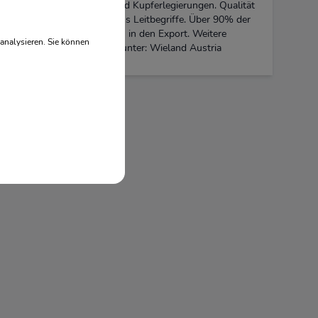
Fertigteilen aus Kupfer und Kupferlegierungen. Qualität
und Flexibilität sind für uns Leitbegriffe. Über 90% der
erzeugten Produkte gehen in den Export. Weitere
analysieren. Sie können
Informationen finden Sie unter: Wieland Austria