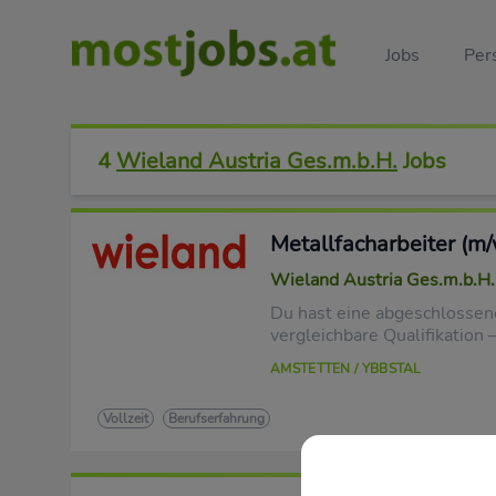
Jobs
Per
4
Wieland Austria Ges.m.b.H.
Jobs
Metallfacharbeiter (m/
Wieland Austria Ges.m.b.H.
Du hast eine abgeschlossene
vergleichbare Qualifikation 
AMSTETTEN / YBBSTAL
Vollzeit
Berufserfahrung