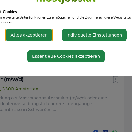
r(m/w/d)
t Cookies
,
3300 Amstetten
erweiterte Seitenfunktionen zu ermöglichen und die Zugriffe auf diese Website zu 
lich-technische Ausbildung im Metallbereich ist
t ändern.
Voraussetzung.Ein Staplerschein wäre ein Plus.Technik
Alles akzeptieren
Individuelle Einstellungen
Essentielle Cookies akzeptieren
r (m/w/d)
,
3300 Amstetten
dung als Maschinenbautechniker (m/w/d) oder eine
 Idealerweise bringst du bereits mehrjährige
enntnisse in Schweißen,...