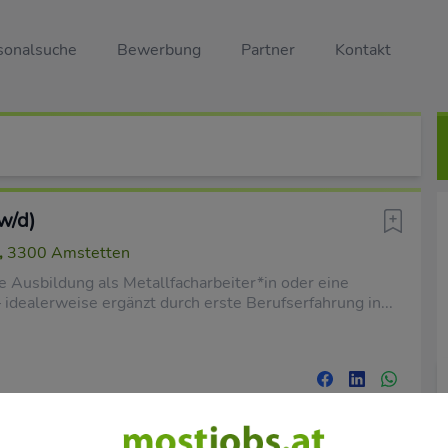
sonalsuche
Bewerbung
Partner
Kontakt
w/d)
,
3300 Amstetten
 Ausbildung als Metallfacharbeiter*in oder eine
– idealerweise ergänzt durch erste Berufserfahrung in...