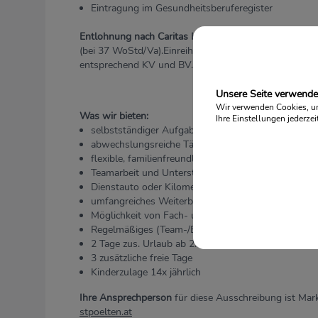
Eintragung im Gesundheitsberuferegister
Entlohnung nach Caritas Kollektivvertrag:
Mindestgeha
(bei 37 WoStd/Va).Einreihung in höhere Gehaltsstufe
entsprechend KV und BV.
Unsere Seite verwende
Wir verwenden Cookies, um 
Was wir bieten:
Ihre Einstellungen jederzei
selbstständiger Aufgaben- und Verantwortungsber
abwechslungsreiche Tätigkeit in der Umgebung Ih
flexible, familienfreundliche Arbeitszeit (Teilzeit)
Teamarbeit und Unterstützung in einem multiprofe
Dienstauto oder Kilometergeld
umfangreiches Weiterbildungsangebot
Möglichkeit von Fach- und Führungskarrieren
Regelmäßiges (Team-/Einzel-) Coaching und Intervi
2 Tage zus. Urlaub ab 2.Dienstjahr
3 zusätzliche freie Tage
Kinderzulage 14x jährlich
Ihre Ansprechperson
für diese Ausschreibung ist Ma
stpoelten.at