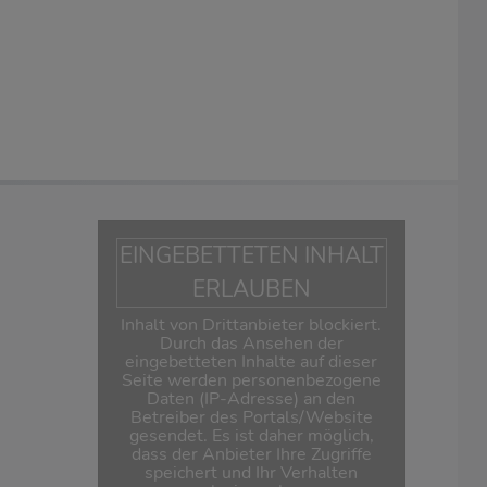
EINGEBETTETEN INHALT
ERLAUBEN
Inhalt von Drittanbieter blockiert.
Durch das Ansehen der
eingebetteten Inhalte auf dieser
Seite werden personenbezogene
Daten (IP-Adresse) an den
Betreiber des Portals/Website
gesendet. Es ist daher möglich,
dass der Anbieter Ihre Zugriffe
speichert und Ihr Verhalten