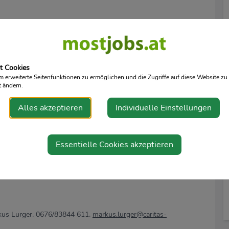
lt mit Vorerfahrung in Verwendungsgruppe Va, € 2.950,30
n je nach anrechenbaren Vordienstzeiten und Zulagen
t Cookies
erweiterte Seitenfunktionen zu ermöglichen und die Zugriffe auf diese Website zu 
t ändern.
eich
res Wohnortes
Alles akzeptieren
Individuelle Einstellungen
ssionellen Team
Essentielle Cookies akzeptieren
sion
rkus Lurger, 0676/83844 611,
markus.lurger@caritas-