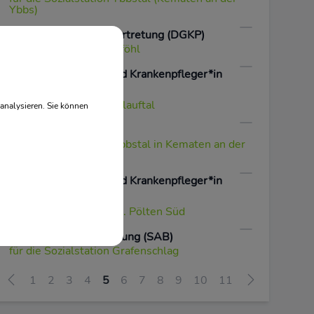
Ybbs)
Einsatzleitung-Stellvertretung (DGKP)
für die Sozialstation Gföhl
Dipl. Gesundheits- und Krankenpfleger*in
(DGKP)
für die Sozialstation Erlauftal
analysieren. Sie können
Heimhelfer*in
für die Sozialstation Ybbstal in Kematen an der
Ybbs
Dipl. Gesundheits- und Krankenpfleger*in
(DGKP)
für die Sozialstation St. Pölten Süd
Soziale Alltagsbegleitung (SAB)
für die Sozialstation Grafenschlag
1
2
3
4
5
6
7
8
9
10
11