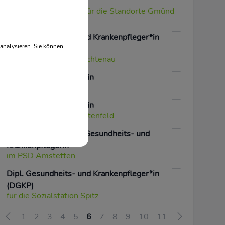
Psychotherapeut*in
in der Suchtberatung für die Standorte Gmünd
und Zwettl
Dipl. Gesundheits- und Krankenpfleger*in
analysieren. Sie können
(DGKP)
für die Sozialstation Lichtenau
Behindertenbetreuer*in
Wohnhaus Loosdorf
Behindertenbetreuer*in
für das Wohnhaus Rastenfeld
Dipl. psychiatrischeR Gesundheits- und
KrankenpflegerIn
im PSD Amstetten
Dipl. Gesundheits- und Krankenpfleger*in
(DGKP)
für die Sozialstation Spitz
1
2
3
4
5
6
7
8
9
10
11