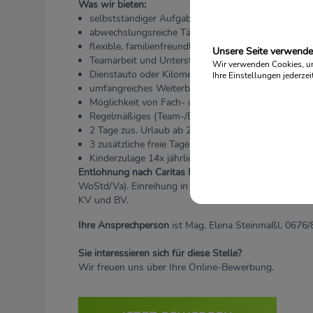
Was wir bieten:
selbstständiger Aufgaben- und Verantwortungsber
abwechslungsreiche Tätigkeit in der Umgebung Ih
flexible, familienfreundliche Arbeitszeit (Teilzeit)
Unsere Seite verwende
Teamarbeit und Unterstützung in einem multiprofe
Wir verwenden Cookies, um 
Dienstauto oder Kilometergeld
Ihre Einstellungen jederzei
umfangreiches Weiterbildungsangebot
Möglichkeit von Fach- und Führungskarrieren
Regelmäßiges (Team-/Einzel-) Coaching und Intervi
2 Tage zus. Urlaub ab 2.Dienstjahr
3 zusätzliche freie Tage
Kinderzulage 14x jährlich
Entlohnung nach Caritas KV:
Mindestgehalt mit Vorer
WoStd/Va). Einreihung in höhere Gehaltsstufen je na
KV und BV.
Ihre Ansprechperson
ist Mag. Elena Steinmaßl, 0676
Sie interessieren sich für diese Stelle?
Wir freuen uns über Ihre Online-Bewerbung.