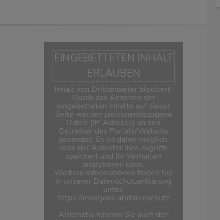
EINGEBETTETEN INHALT
ERLAUBEN
Inhalt von Drittanbieter blockiert.
Durch das Ansehen der
eingebetteten Inhalte auf dieser
Seite werden personenbezogene
Daten (IP-Adresse) an den
Betreiber des Portals/Website
gesendet. Es ist daher möglich,
dass der Anbieter Ihre Zugriffe
speichert und Ihr Verhalten
analysieren kann.
Weitere Informationen finden Sie
in unserer Datenschutzerklärung
unter:
https://mostjobs.at/datenschutz
Alternativ können Sie auch den