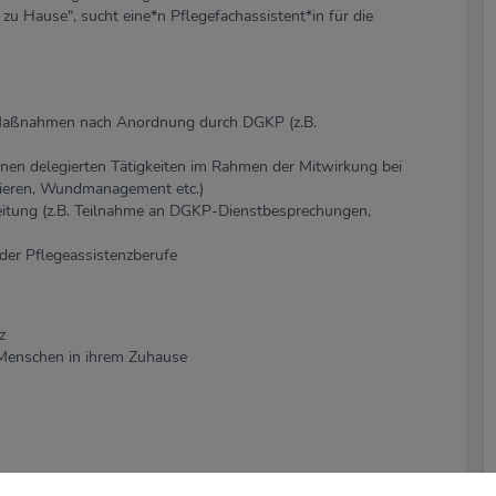
 zu Hause", sucht eine*n Pflegefachassistent*in für die
r Maßnahmen nach Anordnung durch DGKP (z.B.
nen delegierten Tätigkeiten im Rahmen der Mitwirkung bei
sieren, Wundmanagement etc.)
itung (z.B. Teilnahme an DGKP-Dienstbesprechungen,
der Pflegeassistenzberufe
z
 Menschen in ihrem Zuhause