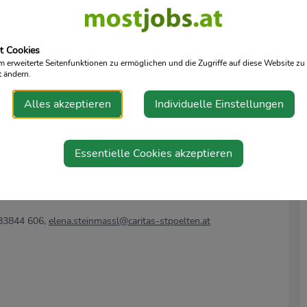
eich
res Wohnortes
t Cookies
ssionellen Team
erweiterte Seitenfunktionen zu ermöglichen und die Zugriffe auf diese Website zu 
t ändern.
Alles akzeptieren
Individuelle Einstellungen
sion
Essentielle Cookies akzeptieren
fahrung in Verwendungsgruppe Va, € 3.136,70 (bei 37
ch anrechenbaren Vordienstzeiten und Zulagen entsprechend
/83844 606,
elena.steinmassl@caritas-stpoelten.at