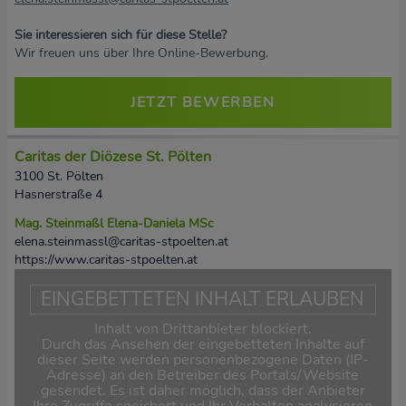
Sie interessieren sich für diese Stelle?
Wir freuen uns über Ihre Online-Bewerbung.
JETZT BEWERBEN
Caritas der Diözese St. Pölten
3100 St. Pölten
Hasnerstraße 4
Mag. Steinmaßl Elena-Daniela MSc
elena.steinmassl@caritas-stpoelten.at
https://www.caritas-stpoelten.at
EINGEBETTETEN INHALT ERLAUBEN
Inhalt von Drittanbieter blockiert.
Durch das Ansehen der eingebetteten Inhalte auf
dieser Seite werden personenbezogene Daten (IP-
Adresse) an den Betreiber des Portals/Website
gesendet. Es ist daher möglich, dass der Anbieter