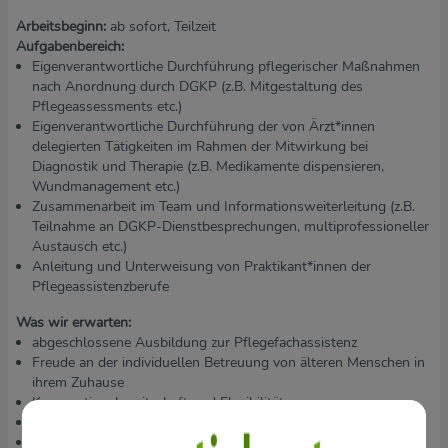
Arbeitsbeginn:
ab sofort, Teilzeit
Aufgabenbereich:
Eigenverantwortliche Durchführung pflegerischer Maßnahmen
nach Anordnung durch DGKP (z.B. Mitgestaltung des
Pflegeassessments etc.)
Eigenverantwortliche Durchführung der von Ärzt*innen
delegierten Tätigkeiten im Rahmen der Mitwirkung bei
Diagnostik und Therapie (z.B. Medikamente dispensieren,
Wundmanagement etc.)
Zusammenarbeit im Team und Informationsweiterleitung (z.B.
Teilnahme an DGKP-Dienstbesprechungen, multiprofessioneller
Austausch etc.)
Anleitung und Unterweisung von Praktikant*innen der
Pflegeassistenzberufe
Was wir erwarten:
abgeschlossene Ausbildung zur Pflegefachassistenz
Freude an der individuellen Betreuung von älteren Menschen in
ihrem Zuhause
Kooperationsbereitschaft und Flexibilität
Interesse am selbstständigen Arbeiten im Team
Führerschein B