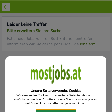
Leider keine Treffer
Bitte erweitern Sie Ihre Suche
Falls neue Jobs zu Ihren Suchkriterien eintreffen,
informieren wir Sie gerne per E-Mail via
Jobalarm
.
Vorgartenstraße 12/5/6, 3340 Waidhofen an der Ybbs
Mostjobs - niederösterreichischer Online Stellenmarkt für Ihre
Karriere
Datenschutz
Kontakt
Impressum
© 2026
Unsere Seite verwendet Cookies
Wir verwenden Cookies, um erweiterte Seitenfunktionen zu
ermöglichen und die Zugriffe auf diese Website zu analysieren.
Sie können Ihre Einstellungen jederzeit ändern.